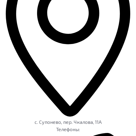
c. Супонево
,
пер. Чкалова, 11А
Телефоны: