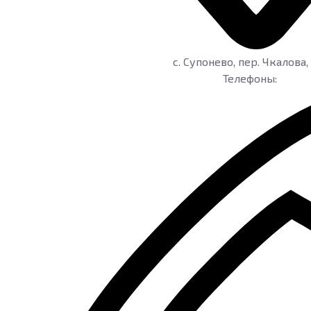
c. Супонево
,
пер. Чкалова, 
Телефоны: