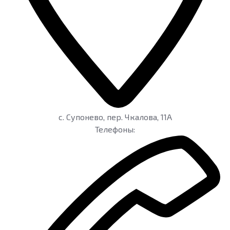
c. Супонево
,
пер. Чкалова, 11А
Телефоны: