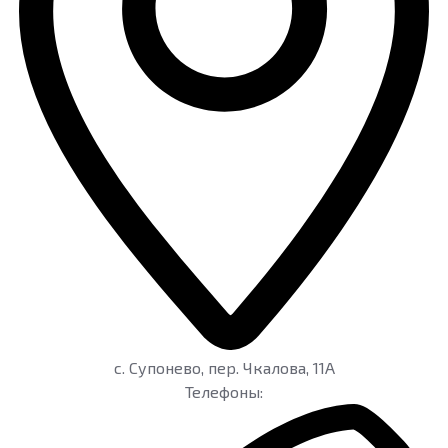
c. Супонево
,
пер. Чкалова, 11А
Телефоны: