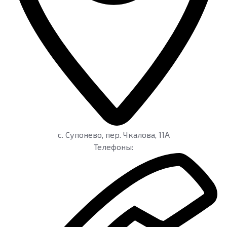
c. Супонево
,
пер. Чкалова, 11А
Телефоны: