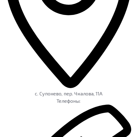
c. Супонево
,
пер. Чкалова, 11А
Телефоны: